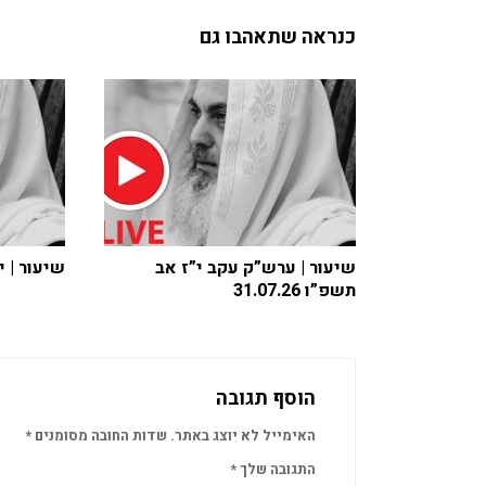
כנראה שתאהבו גם
שיעור | ערש”ק עקב י”ז אב
שיעור | י”ד 
תשפ”ו 31.07.26
הוסף תגובה
האימייל לא יוצג באתר.
שדות החובה מסומנים
*
התגובה שלך
*