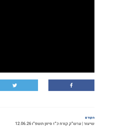
הקודם
שיעור | ערש”ק קורח כ”ז סיוון תשפ”ו 12.06.26