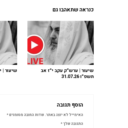
כנראה שתאהבו גם
שיעור | ערש”ק עקב י”ז אב
שיעור | י”ד 
תשפ”ו 31.07.26
הוסף תגובה
האימייל לא יוצג באתר.
שדות החובה מסומנים
*
התגובה שלך
*