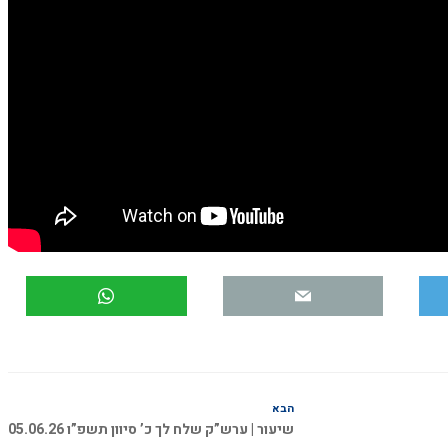
הבא
שיעור | ערש”ק שלח לך כ’ סיוון תשפ”ו 05.06.26