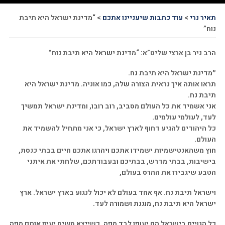
תאיר נרי
>
עוד כתבות שיעניינו אתכם
>
“מדינת ישראל היא תיבת
נוח”
הרב ניר בן ארצי שליט”א: “מדינת ישראל היא תיבת נוח”
״מדינת ישראל היא תיבת נח.
תראו אותה איך נראית הצורה שלה, כמו אוניה. מדינת ישראל היא
תיבת נח.
אני אשמיד את כל העולם מסביב, רוב רובו, ומדינת ישראל תמשיך
לעד, לעולמי עולמים.
כל היהודים להגיע דחוף לארץ ישראל, כי אני מתחיל להשמיד את
העולם.
חוץ משהאנטישמיות ישמידו אתכם ויהרגו אתכם חיים בבתי כנסת,
בישיבות, בבתי מדרש, בבתיכם ובעבודתכם, שלחתי את איתני
הטבע שיגבירו את ההרס בעולם,
וישראל תיבת נח. אף אחד בעולם לא יכול לנגוע בארץ ישראל. ארץ
ישראל היא תיבת נח, מוגנת ושמורה לעד.
כל הגויים בישראל הם יעופו לבד מפה, כשייצא משיח יעיף אותם מפה