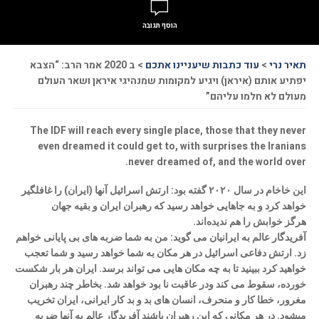
הוסף תגובה
תאיר נרי
>
עוד כתבות שיעניינו אתכם
>
ב 2020 אמר הרב: “הצבא
יפתיע אותם (איראן) ויגיע למקומות שמנהיגי איראן ושאר העולם
מעולם לא חלמו עליהם”
The IDF will reach every single place, those that they never
even dreamed it could get to, with surprises the Iranians
never dreamed of, and the world over.
این خاخام در سال ۲۰۲۰ گفته بود: ارتش اسرائیل آنها (ایران) را غافلگیر
خواهد کرد و به جاهایی خواهد رسید که رهبران ایران و بقیه جهان
هرگز خوابش را هم ندیده‌اند.
آفریدگار عالم به ایرانیان می گوید: من به شما ضربه های بی پایانی خواهم
زد. ارتش دفاعی اسرائیل در هر مکان به شما خواهد رسید و شما تعجب
خواهید کرد ببینید تا به چه مکان هایی می تواند برسد. ایران هر بار شکست
خورده، سقوط می کند ودر عاقبت نا بود خواهد شد. بخاطر چند رهبران
مغرور، خطا کار و منحرف، انسان های بد و بد کار ایرانی، ایران تخریب
میشود. در هر مکانی که این رهبران باشند آفریدگار عالم به آنها ضربه