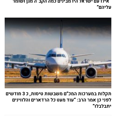
“אילו עם ישראל היו מבינים כמה הקב”ה מגן ושומר
עליהם”
תקלות במערכות המכ”ם משבשות טיסות, כ 3 חודשים
לפני כן אמר הרב: “עוד מעט כל הרדארים והלווינים
יתבלבלו”