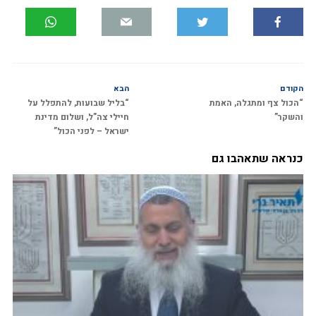
הקודם
הבא
“הכול צף ומתגלה, האמת
“בליל שבועות, להתפלל על
והשקר”
חיילי צה”ל, ושלום מדינת
ישראל – לפני הכול”
כנראה שתאהבו גם