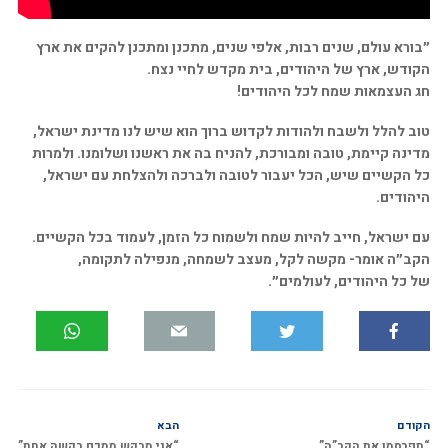
״בורא עולם, שנים רבות, אלפי שנים, מתכנן ומתכנן להקים את ארץ
הקודש, ארץ של היהודים, בית מקדש לחיי נצח.
חג העצמאות שמח לכל היהודים!
טוב להלל ולשבח ולהודות לקדוש ברוך הוא שיש לנו מדינת ישראל,
מדינה קיימת, טובה ומבורכת, להניח בה את ראשנו ושלומנו. ולמרות
כל הקשיים שיש, הכל יעבור לטובה ולברכה ולהצלחת עם ישראל,
היהודים.
עם ישראל, חייב להיות שמח ולשמוח כל הזמן, לעמוד בכל הקשיים.
הקב״ה אומר- מקשה לקל, מעצב לשמחה, מנפילה לתקומה,
של כל היהודים, לעולמים״.
הקודם
הבא
“תפרסמו את הקב”ה”
“אני מבקש ממכם בקשה אחת”