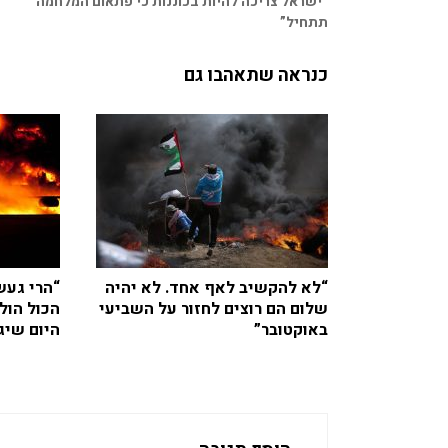
“ישראל צריכה להיות בכוננות כי פתאום המלחמה
תתחיל”
כנראה שתאהבו גם
“לא להקשיב לאף אחד. לא יהיה
“הרי געש,
שלום הם רוצים לחזור על השביעי
הכול הול
באוקטובר”
היום שיג