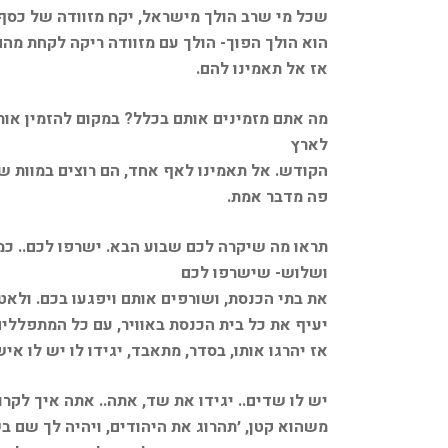
שכל מי שרב הולך מישראל, יקח מזוודה של כסף, 
הוא הולך הפוך- הולך עם מזוודה ריקה לקחת מהם
אז אל תאמינו להם.
מה אתם מזמינים אותם בכלל? במקום להזמין אות
לארץ
הקודש. אל תאמינו לאף אחד, הם רוצים במוות של
פה מדבר אמת.
תראו מה שיקרה לכם שבוע הבא. ישרפו לכם.. כמ
ושלוש- שישרפו לכם
יעיף את כל בית הכנסת באוויר, עם כל המתפללים
אז יהרגו אותו, בסדר, מתאבד, יגידו לו יש לו א
יש לו שדים.. יגידו את שד, אתה.. אתה איך לק
משהוא קטן, ׳תהרוג את היהודים, ויהיה לך שם בשמ