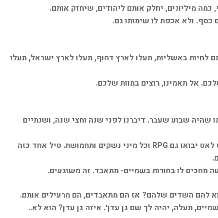
כמה מיליונים, יחלק אותם ליהודים, שיחזק אותם.
 כסף. ולא אכפת לו שימותו גם.
ם לחיות באשליות, תעלו לארץ דחוף, תעלו לארץ ישראל, תעלו
כם. אל תאמינו, רוצים במוות שלכם.
ו שהיה שבוע שעבר. דיברנו לפני שנה וחצי שנה, ושנתיים
את בתי הכנסת, ושורפים אותם ויפגעו בכם. ולאט לאט יבואו גם RPG וכל מיני נשקים ותחמושת. טיל אחד כזה
.
ישה מחכים לו בחורות בשמיים- מתאבד. זה משוגעים.
רוא להם השדים שלהם? אז הם מתאבדים, הם מרעילים אותם.
יים, תעלה, יהיה לך שם גן עדן׳. איזה גן עדן? הוא לא..