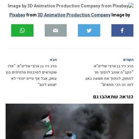
Pixabay
from
3D Animation Production Company
Image by
הקודם
הבא
הרב ניר בן ארצי שליט”א:
הרב ניר בן ארצי שליט”א: “אלו
“הקב”ה אוהב להפוך מר
שקוראים לסרבנות מרוויחים הון
למתוק, להפוך את תשעה באב
עתק, אבל אף טייס יהודי לא
לחג זה הכי מתאים”
ישמע להם”
כנראה שתאהבו גם