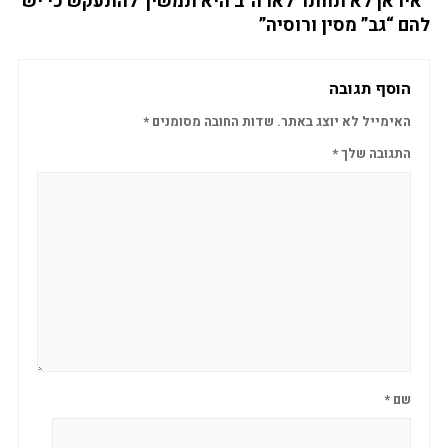
“איראן לא תוותר לארה”ב היא תמשיך להתעקש כי יש
להם “גב” מסין ורוסיה”
הוסף תגובה
האימייל לא יוצג באתר.
שדות החובה מסומנים
*
התגובה שלך
*
שם
*