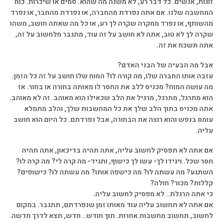
זוגות, אנשים. כל דבר רע, לא משנה מה שהוא. סמים או שיכרות. כוח
המחשבה שלנו. אם אתה נפרדת מהחברה, או נפרדת מהחבר, או נפרד
מהשותף, או נפרד ממקרה שקרה לך רע, או כל מה שאתה חושב, משהו
שקרה לך לא טוב, אתה לא חושב על זה עוד, מתגבר מלחשוב על זה,
אתה תשכח את זה.
אבל מה הבעיה של הבני האדם?
עזבה אותו החברה שלו, מה קורה לו? המוח שלו חושב על זה כל הזמן.
מה עושה המוח? מכניס ללב את החסר לו מאותה בחורה או בחור. אז
הוא מתרגל, מתרגל, מרגיל את הלב שכאילו הוא מאוהב. זה לא מאוהב.
אתה מכניס בתוך הלב שלך את כל המחשבות שלך, והלב מתמלא
עומס בנפש והוא רוצה את הבחורה, אבל נפרדתם. כל היום הוא חושב
עליה.
אם אתה לא תפסיק לחשוב עליה, אתה תהיה בדיכאון, אתה תהיה
חסר שכל. ויגידו לך- עשו לך כישוף, ותגיד- מה קרה לי? מה קרה לו?
השתגע? מה עשתה לו? מה כישפה אותו? מה עשתה לו? כישופים?
קללות? מכור? חולה?
כי אתה הרגלת.. לא מפסיק לחשוב עליה.
אם אתה לא תחשוב עליה עוד מאותו זמן שנפרדתם, תתגבר. במקום
לחשוב, תחשוב מחשבות אחרות. תוך חודש.. חדש, תצא לדרך חדשה.